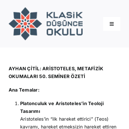
Skip
to
content
Toggle
Navigati
Hakkımızda
Eğitimler
AYHAN ÇİTİL: ARİSTOTELES, METAFİZİK
OKUMALARI 50. SEMİNER ÖZETİ
Blog
Ana Temalar:
Platonculuk ve Aristoteles’in Teoloji
İletişim
Tasarımı
Aristoteles’in “ilk hareket ettirici” (Teos)
kavramı, hareket etmeksizin hareket ettiren