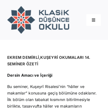
Skip
to
content
Toggle
Navigati
Hakkımızda
Eğitimler
EKREM DEMİRLİ,KUŞEYRİ OKUMALARI 14.
SEMİNER ÖZETİ
Blog
Dersin Amacı ve İçeriği
Bu seminer, Kuşeyrî Risalesi’nin “hâller ve
İletişim
makamlar” konusuna geçiş bölümüne odaklanır.
İlk bölüm olan tabakat kısmının bitirilmesiyle
birlikte, tasavvufta hâller ve makamların