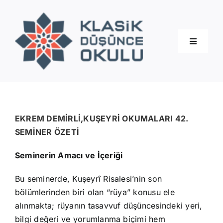
Skip
to
content
Toggle
Navigati
Hakkımızda
Eğitimler
EKREM DEMİRLİ,KUŞEYRİ OKUMALARI 42.
SEMİNER ÖZETİ
Blog
Seminerin Amacı ve İçeriği
Bu seminerde, Kuşeyrî Risalesi’nin son
İletişim
bölümlerinden biri olan “rüya” konusu ele
alınmakta; rüyanın tasavvuf düşüncesindeki yeri,
bilgi değeri ve yorumlanma biçimi hem