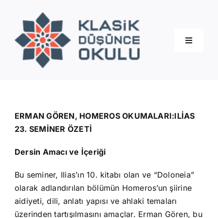
Skip
to
content
Toggle
Navigati
Hakkımızda
Eğitimler
ERMAN GÖREN, HOMEROS OKUMALARI:ILİAS
23. SEMİNER ÖZETİ
Blog
Dersin Amacı ve İçeriği
Bu seminer, Ilias’ın 10. kitabı olan ve “Doloneia”
İletişim
olarak adlandırılan bölümün Homeros’un şiirine
aidiyeti, dili, anlatı yapısı ve ahlaki temaları
üzerinden tartışılmasını amaçlar. Erman Gören, bu