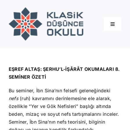
Skip
to
content
Toggle
Navigati
Hakkımızda
Eğitimler
EŞREF ALTAŞ: ŞERHU’L-İŞÂRÂT OKUMALARI 8.
SEMİNER ÖZETİ
Blog
Bu seminer, İbn Sina’nın felsefi geleneğindeki
nefs
(ruh) kavramını derinlemesine ele alarak,
İletişim
özellikle “Yer ve Gök Nefisleri” başlığı altında
beden, mizaç ve soyut nefs tartışmalarını inceler.
Seminer, İbn Sina’nın nefs teorisini, bilginin
doğası ve insanın kendilik farkındalığı