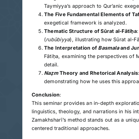
Taymiyya’s approach to Qur’anic exeges
The Five Fundamental Elements of Taf
exegetical framework is analyzed.
Thematic Structure of Sūrat al-Fātiḥa
(
rubūbiyya
), illustrating how Sūrat al-
The Interpretation of
Basmala
and Jur
Fātiḥa, examining the perspectives of Mā
detail.
Naẓm
Theory and Rhetorical Analysis
demonstrating how he uses this approach
Conclusion
:
This seminar provides an in-depth exploratio
linguistics, theology, and narrations in his i
Zamakhsharī’s method stands out as a unique 
centered traditional approaches.