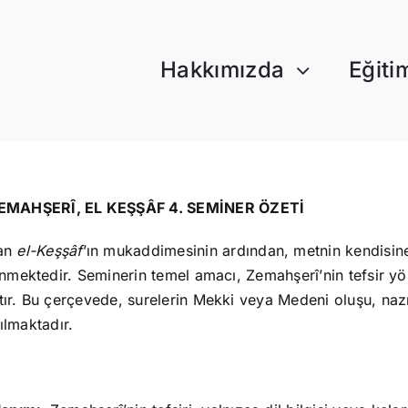
Hakkımızda
Eğiti
EMAHŞERÎ, EL KEŞŞÂF 4. SEMİNER ÖZETİ
nan
el-Keşşâf
’ın mukaddimesinin ardından, metnin kendisine
lenmektedir. Seminerin temel amacı, Zemahşerî’nin tefsir yö
tır. Bu çerçevede, surelerin Mekki veya Medeni oluşu, nazı
rılmaktadır.