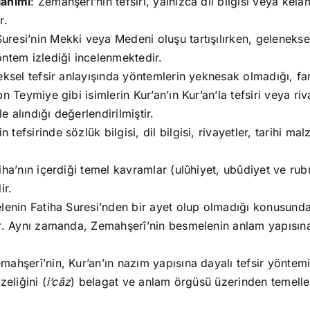
lanımı
: Zemahşerî’nin tefsiri, yalnızca dil bilgisi veya kela
r.
Suresi’nin Mekki veya Medeni oluşu tartışılırken, geleneksel 
ntem izlediği incelenmektedir.
eksel tefsir anlayışında yöntemlerin yeknesak olmadığı, far
n Teymiye gibi isimlerin Kur’an’ın Kur’an’la tefsiri veya r
e alındığı değerlendirilmiştir.
n tefsirinde sözlük bilgisi, dil bilgisi, rivayetler, tarihi ma
tiha’nın içerdiği temel kavramlar (ulûhiyet, ubûdiyet ve rubû
ir.
lenin Fatiha Suresi’nden bir ayet olup olmadığı konusundak
r. Aynı zamanda, Zemahşerî’nin besmelenin anlam yapısına da
emahşerî’nin, Kur’an’ın nazım yapısına dayalı tefsir yöntemi
eliğini (
i‘câz
) belagat ve anlam örgüsü üzerinden temelle