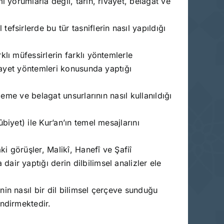
mî yorumlarla değil, tarih, rivayet, belagat ve
tefsirlerde bu tür tasniflerin nasıl yapıldığı
klı müfessirlerin farklı yöntemlerle
ivayet yöntemleri konusunda yaptığı
lzeme ve belagat unsurlarının nasıl kullanıldığı
biyet) ile Kur’an’ın temel mesajlarını
i görüşler, Malikî, Hanefî ve Şafiî
ir yaptığı derin dilbilimsel analizler ele
nin nasıl bir dil bilimsel çerçeve sunduğu
ndirmektedir.