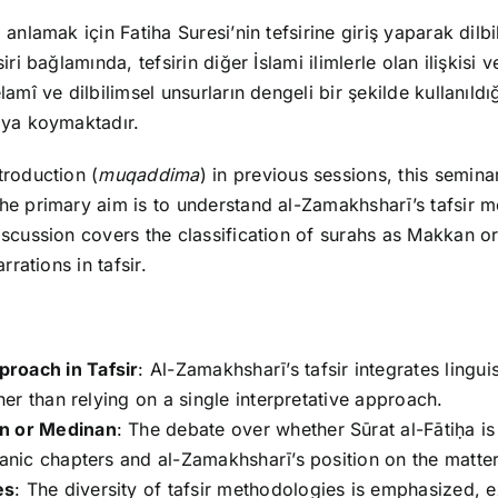
anlamak için Fatiha Suresi’nin tefsirine giriş yaparak dilbi
ri bağlamında, tefsirin diğer İslami ilimlerle olan ilişkisi 
mî ve dilbilimsel unsurların dengeli bir şekilde kullanıldığ
aya koymaktadır.
ntroduction (
muqaddima
) in previous sessions, this seminar
he primary aim is to understand al-Zamakhsharī’s tafsir m
iscussion covers the classification of surahs as Makkan o
rrations in tafsir.
proach in Tafsir
: Al-Zamakhsharī’s tafsir integrates linguis
ther than relying on a single interpretative approach.
an or Medinan
: The debate over whether Sūrat al-Fātiḥa i
’anic chapters and al-Zamakhsharī’s position on the matter
es
: The diversity of tafsir methodologies is emphasized, e