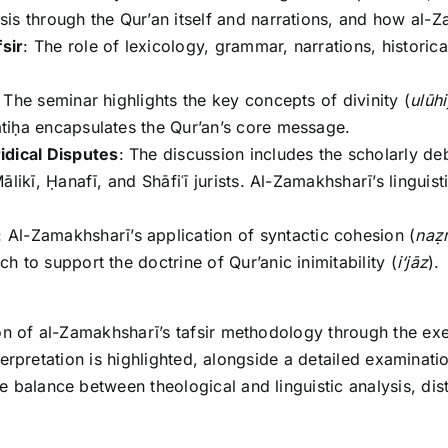
is through the Qur’an itself and narrations, and how al
sir
: The role of lexicology, grammar, narrations, historic
: The seminar highlights the key concepts of divinity (
ulūh
Fātiḥa encapsulates the Qur’an’s core message.
idical Disputes
: The discussion includes the scholarly d
likī, Ḥanafī, and Shāfiʿī jurists. Al-Zamakhsharī’s linguist
: Al-Zamakhsharī’s application of syntactic cohesion (
naẓ
 to support the doctrine of Qur’anic inimitability (
i‘jāz
).
n of al-Zamakhsharī’s tafsir methodology through the exeg
nterpretation is highlighted, alongside a detailed examinati
balance between theological and linguistic analysis, dist