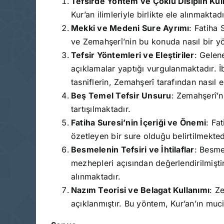
Tefsirde Yöntem ve Çoklu Disiplin Kul
Kur’an ilimleriyle birlikte ele alınmaktadı
Mekki ve Medeni Sure Ayrımı
: Fatiha 
ve Zemahşerî’nin bu konuda nasıl bir yö
Tefsir Yöntemleri ve Eleştiriler
: Gelen
açıklamalar yaptığı vurgulanmaktadır. İb
tasniflerin, Zemahşerî tarafından nasıl el
Beş Temel Tefsir Unsuru
: Zemahşerî’ni
tartışılmaktadır.
Fatiha Suresi’nin İçeriği ve Önemi
: Fa
özetleyen bir sure olduğu belirtilmekted
Besmelenin Tefsiri ve İhtilaflar
: Besme
mezhepleri açısından değerlendirilmişti
alınmaktadır.
Nazım Teorisi ve Belagat Kullanımı
: Z
açıklanmıştır. Bu yöntem, Kur’an’ın muciz