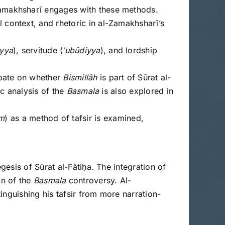
-Zamakhsharī engages with these methods.
al context, and rhetoric in al-Zamakhsharī’s
iyya
), servitude (
ʿubūdiyya
), and lordship
ebate on whether
Bismillāh
is part of Sūrat al-
ic analysis of the
Basmala
is also explored in
m
) as a method of tafsir is examined,
esis of Sūrat al-Fātiḥa. The integration of
on of the
Basmala
controversy. Al-
inguishing his tafsir from more narration-