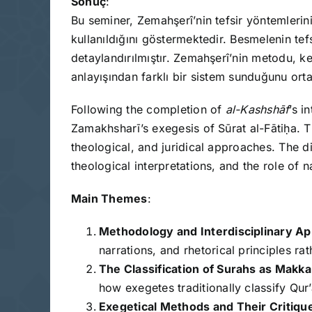
Sonuç
:
Bu seminer, Zemahşerî’nin tefsir yöntemlerini 
kullanıldığını göstermektedir. Besmelenin tefsi
detaylandırılmıştır. Zemahşerî’nin metodu, kela
anlayışından farklı bir sistem sunduğunu ort
Following the completion of
al-Kashshāf
’s i
Zamakhsharī’s exegesis of Sūrat al-Fātiḥa. T
theological, and juridical approaches. The d
theological interpretations, and the role of na
Main Themes
:
Methodology and Interdisciplinary Ap
narrations, and rhetorical principles ra
The Classification of Surahs as Makk
how exegetes traditionally classify Qur
Exegetical Methods and Their Critiqu