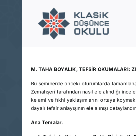
Skip
to
content
M. TAHA BOYALIK, TEFSİR OKUMALARI: Z
Bu seminerde önceki oturumlarda tamamla
Zemahşerî tarafından nasıl ele alındığı ince
kelami ve fıkhi yaklaşımlarını ortaya koymak
dayalı tefsir anlayışının ele alınışı detaylandı
Ana Temalar
: