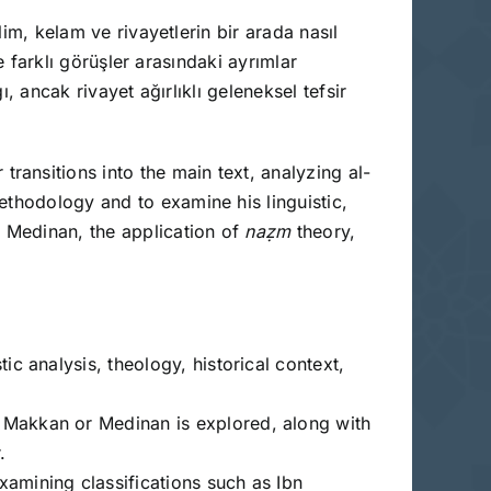
lim, kelam ve rivayetlerin bir arada nasıl
ve farklı görüşler arasındaki ayrımlar
ı, ancak rivayet ağırlıklı geleneksel tefsir
 transitions into the main text, analyzing al-
ethodology and to examine his linguistic,
r Medinan, the application of
naẓm
theory,
tic analysis, theology, historical context,
s Makkan or Medinan is explored, along with
.
xamining classifications such as Ibn