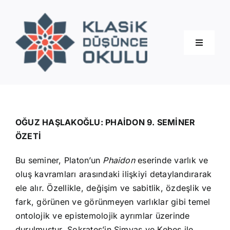
Skip
to
content
Toggle
Navigati
Hakkımızda
Eğitimler
OĞUZ HAŞLAKOĞLU: PHAİDON 9. SEMİNER
ÖZETİ
Blog
Bu seminer, Platon’un
Phaidon
eserinde varlık ve
oluş kavramları arasındaki ilişkiyi detaylandırarak
İletişim
ele alır. Özellikle, değişim ve sabitlik, özdeşlik ve
fark, görünen ve görünmeyen varlıklar gibi temel
ontolojik ve epistemolojik ayrımlar üzerinde
durulmuştur. Sokrates’in Simyas ve Kebes ile