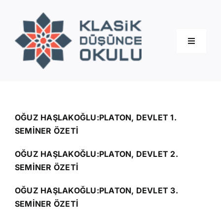
Skip
to
content
Toggle
Navigati
Hakkımızda
Eğitimler
OĞUZ HAŞLAKOĞLU:PLATON, DEVLET 1.
SEMİNER ÖZETİ
Blog
OĞUZ HAŞLAKOĞLU:PLATON, DEVLET 2.
SEMİNER ÖZETİ
İletişim
OĞUZ HAŞLAKOĞLU:PLATON, DEVLET 3.
SEMİNER ÖZETİ